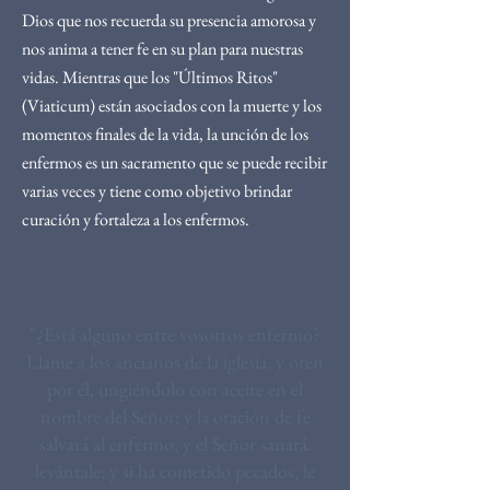
Dios que nos recuerda su presencia amorosa y
nos anima a tener fe en su plan para nuestras
vidas. Mientras que los "Últimos Ritos"
(Viaticum) están asociados con la muerte y los
momentos finales de la vida, la unción de los
enfermos es un sacramento que se puede recibir
varias veces y tiene como objetivo brindar
curación y fortaleza a los enfermos.
"¿Está alguno entre vosotros enfermo?
Llame a los ancianos de la iglesia, y oren
por él, ungiéndolo con aceite en el
nombre del Señor; y la oración de fe
salvará al enfermo, y el Señor sanará.
levántale; y si ha cometido pecados, le