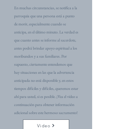
En muchas circunstancias, se notifica a la
parroquia que una persona está a punto
de morir, especialmente cuando se
anticipa, en el último minuto. La verdad es
que cuanto antes se informe al sacerdote,
antes podrá brindar apoyo espiritual a los
moribundos y a sus familiares. Por
supuesto, ciertamente entendemos que
hay situaciones en las que la advertencia
anticipada no está disponible y, en estos
tiempos difíciles y difíciles, queremos estar
ahí para usted, si es posible. ¡Vea el video a
continuación para obtener información
adicional sobre este hermoso sacramento!
Video