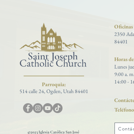
Oficinas
2350 Ada
84401
Horas de 
Lunes jue
9:00 a. m
14:00 - 1
Parroquia:
514 calle 24, Ogden, Utah 84401
Contácte
Teléfono
Contá
©2023 Iglesia Católica San José