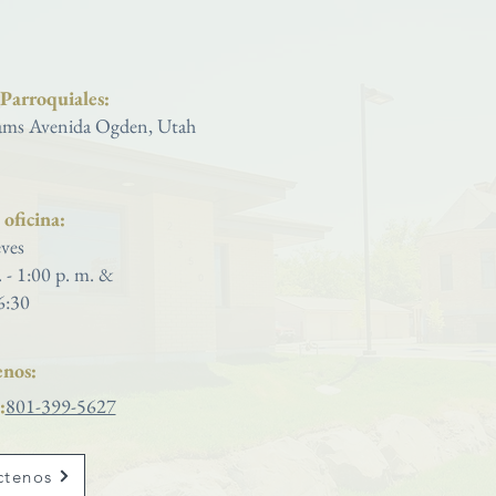
Iglesia católica de San José
 Parroquiales:
ms Avenida Ogden, Utah
oficina:
ves
. - 1:00 p. m. &
6:30
nos:
:
801-399-5627
ctenos