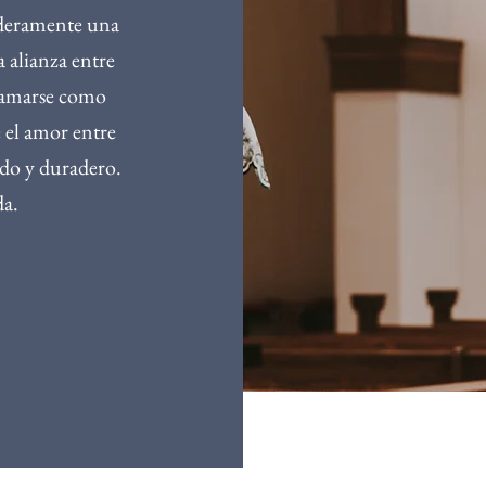
aderamente una
a alianza entre
 amarse como
e el amor entre
sado y duradero.
da.