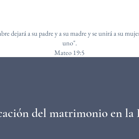
bre dejará a su padre y a su madre y se unirá a su mujer
uno".
​Mateo 19:5
icación del matrimonio en la I