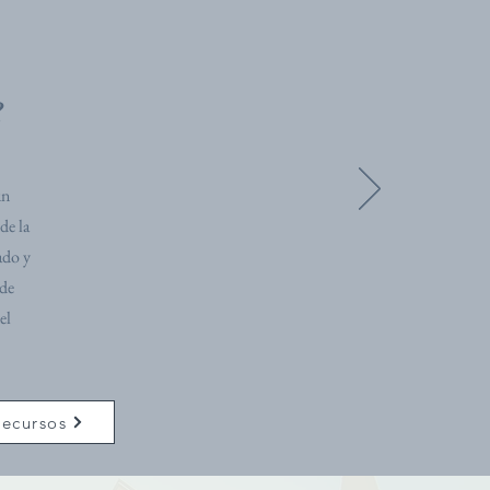
?
un
de la
ado y
 de
el
ecursos