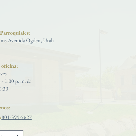
Iglesia católica de San José
 Parroquiales:
ms Avenida Ogden, Utah
oficina:
ves
. - 1:00 p. m. &
6:30
nos:
:
801-399-5627