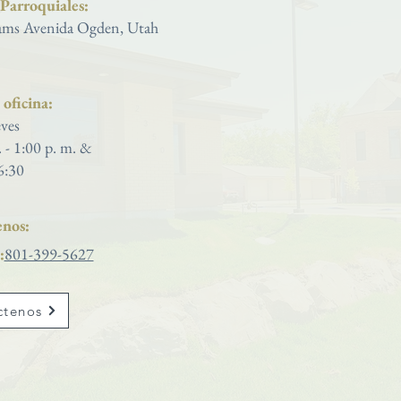
 Parroquiales:
ms Avenida Ogden, Utah
oficina:
ves
. - 1:00 p. m. &
6:30
nos:
:
801-399-5627
ctenos