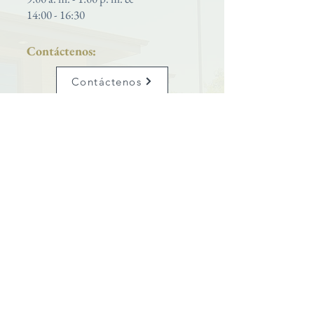
14:00 - 16:30
Contáctenos:
Contáctenos
Teléfono:
801-399-5627
Iglesia católica de San José
se enorgullece de ser una parroquia
ubicada dentro del
Diócesis de Salt Lake City