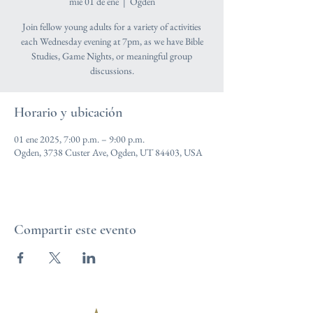
mié 01 de ene
  |  
Ogden
Join fellow young adults for a variety of activities
each Wednesday evening at 7pm, as we have Bible
Studies, Game Nights, or meaningful group
discussions.
Horario y ubicación
01 ene 2025, 7:00 p.m. – 9:00 p.m.
Ogden, 3738 Custer Ave, Ogden, UT 84403, USA
Compartir este evento