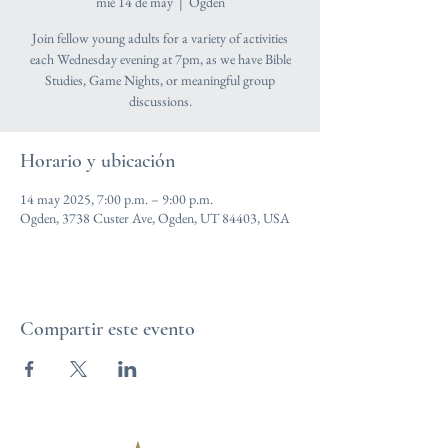
mié 14 de may
  |  
Ogden
Join fellow young adults for a variety of activities
each Wednesday evening at 7pm, as we have Bible
Studies, Game Nights, or meaningful group
discussions.
Horario y ubicación
14 may 2025, 7:00 p.m. – 9:00 p.m.
Ogden, 3738 Custer Ave, Ogden, UT 84403, USA
Compartir este evento