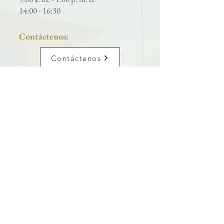
14:00 - 16:30
Contáctenos:
Contáctenos
Teléfono:
801-399-5627
Iglesia católica de San José
se enorgullece de ser una parroquia
ubicada dentro del
Diócesis de Salt Lake City