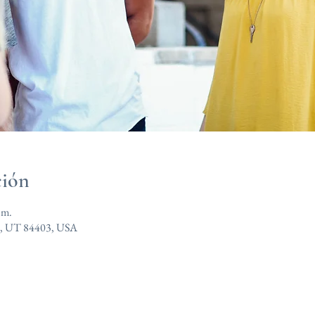
ción
.m.
n, UT 84403, USA