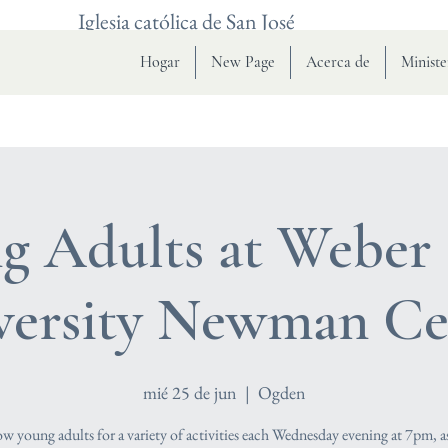
Iglesia católica de San José
Hogar
New Page
Acerca de
Ministe
g Adults at Weber 
versity Newman Ce
mié 25 de jun
  |  
Ogden
low young adults for a variety of activities each Wednesday evening at 7pm, a