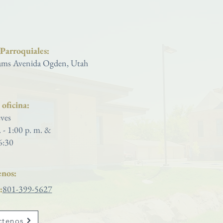
Iglesia católica de San José
 Parroquiales:
ms Avenida Ogden, Utah
oficina:
ves
. - 1:00 p. m. &
6:30
nos:
:
801-399-5627
ctenos