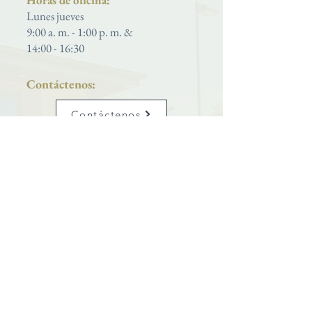
Horas de oficina:
Lunes jueves
9:00 a. m. - 1:00 p. m. &
14:00 - 16:30
Contáctenos:
Contáctenos
Teléfono:
801-399-5627
Iglesia católica de San José
se enorgullece de ser una parroquia
ubicada dentro del
Diócesis de Salt Lake City