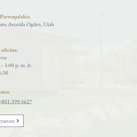
 Parroquiales:
ms Avenida Ogden, Utah
oficina:
ves
. - 1:00 p. m. &
6:30
nos:
:
801-399-5627
ctenos