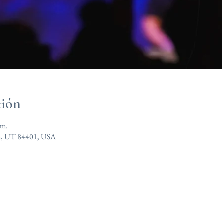
ción
.m.
n, UT 84401, USA