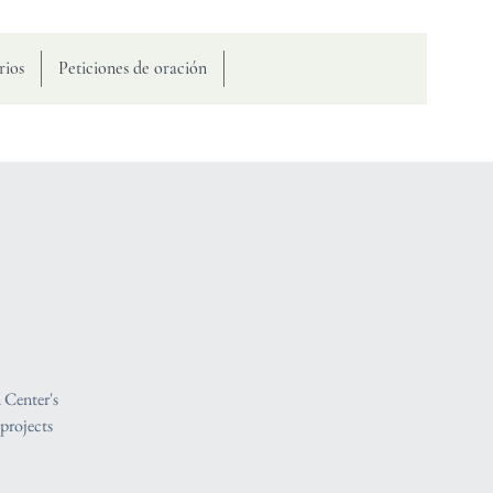
rios
Peticiones de oración
 Center's
projects