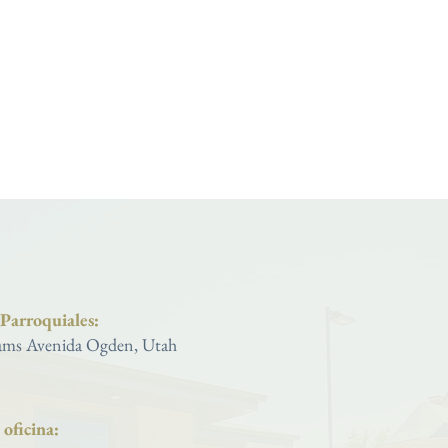
Iglesia católica de San José
 Parroquiales:
ms Avenida Ogden, Utah
oficina: